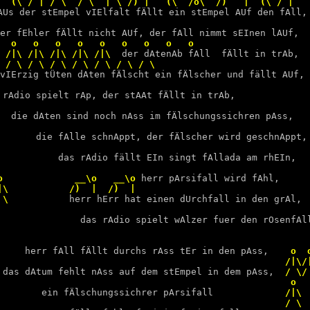
AUs der stEmpel vIElfalt fÄllt ein stEmpel AUf den fAll,
                                                        
er fEhler fÄllt nicht AUf, der fAll nimmt sEInen lAUf,
  o   o   o   o   o   o   o   o   o                     
 /|\ /|\ /|\ /|\ /|\  
der dAtenAb fAll  fÄllt in trAb,
vIErzig tÜten dAten fÄlscht ein fÄlscher und fällt AUf, 

 rAdio spielt rAp, der stAAt fÄllt in trAb,              
  die dAten sind noch nAss im fÄlschungssichren pAss,   
       die fAlle schnAppt, der fÄlscher wird geschnAppt,
                                                         
           
das rAdio fällt EIn singt fAllada am rhEIn,
                                                         
o             __\o   __\o 
herr pArsifall wird fAhl,
|\           /)  |  /)  |                                
 \           
herr hErr hat einen dUrchfall in den grAl,  
               das rAdio spielt wAlzer fuer den rOsenfAll
     herr fAll fÄllt durchs rAss tEr in den pAss,
    o  o
                                                    /|\/|
das dAtum fehlt nAss auf dem stEmpel in dem pAss,
  / \/ 
                                                     o   
 ein fÄlschungssichrer pArsifall
             /|\  
                                                    / \  