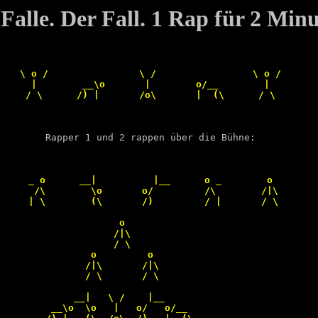
 Falle. Der Fall. 1 Rap für 2 Minu
    \ o /                \ /                 \ o /       
      |        __\o       |        o/__        |         
     / \      /) |       /o\       |  (\      / \        
        Rapper 1 und 2 rappen über die Bühne:           
     _ o      __|          |__      o _        o        
      /\        \o       o/         /\        /|\       
     | \        (\       /)         / |       / \       
                     o                                  
                    /|\                                 
                    / \                                 
                o         o                             
               /|\       /|\                            
               / \       / \                            
             __|   \ /    |__                           
         __\o  \o   |   o/   o/__                       