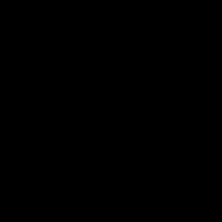
       
       
       
       
       
       
       
       
       
       
       
       
       
       
       
       
       
       
       
       
       
       
       