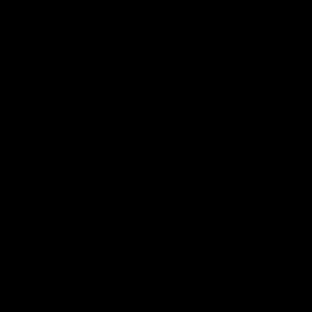
       

       

       

       

       

       

       

       

       

       

       

       

       

       

       

       

       

       

       

       

       

       

       

       

       

 

 

 
