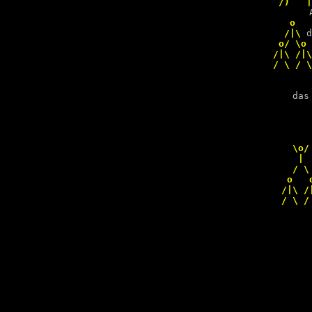
   o   
  /|\ 
d
 o/ \o 
/|\ /|\
    das
       
     
    \o/
     | 
    / \
   o   
  /|\ /
  / \ /
 
     
     
     
     