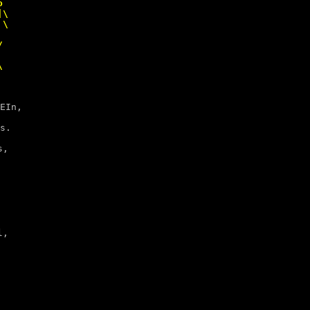
     

\    

\    

     

     

     

EIn,

s.

s,
 

 

 

  

  

  

l,
  

  

  

 

 

 
