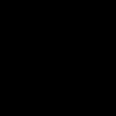
       

       

       

       

       

       

       

     
       

       

       

       

       

       

       

       

       

       

       
