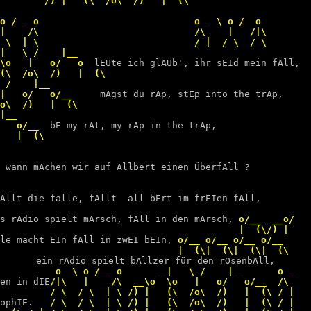
        /) |   (\  /o\  /)   |  (\                      
o / _ o                            o _ \ o /  o         
|    /\                            /\    |   /|\        
 \  | \                            / |  / \  / \        
|   \ /    |__                                          
\o   |   o/   o 
lEUte ich glAUb', ihr sEId mein fAll,
(\  /o\  /)   |  (\                                     
 /    |__                                               
|   o/   o/__    
mAgst du rAp, stEp into the trAp,     
o\  /)   |  (\                                          
|__                                                     
   o/__ 
bE my rAt, my rAp in the trAp,
   |  (\                                                
                                                        
wann mAchen wir auf Allbert einen ÜberfAll ?
                                                        
                                                        
fÄllt die falle, fÄllt  all bErt im frEIen fAll, 
                                                        
s rAdio spielt mArsch, fAll in den mArsch,
 o/__  __o/   
le macht EIn fAll in zwEI bEIn,
 o/__ o/__ o/__ o/__     
ein rAdio spielt bAllzer für den rOsenbAll,
en in dIE
/|\   |    /\  __\o  \o   |   o/   o/__  /\    
ophIE.
   / \  / \  | \ /) |   (\  /o\  /)   |  (\ / |   