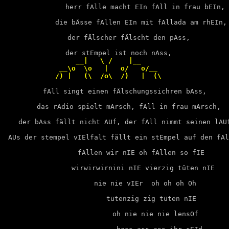
 herr fAlle macht EIn fAll in frau bEIn,

             die bÄsse fAllen EIn mit fAllada am rhEIn,

       der fÄlscher fÄlscht den pAss,

  der stEmpel ist noch nAss,
                   __|   \ /    |__                      
               __\o  \o   |   o/   o/__                  
              /) |   (\  /o\  /)   |  (\                 
fAll singt einen fÄlschungssichren bAss,

       das rAdio spielt mArsch, fAll in frau mArsch,

     der bAss fällt nicht AUf, der fAll nimmt seinen lAUf
  AUs der stempel vIElfalt fällt ein stEmpel auf den fAl
             fAllen wir nIE oh fAllen so fIE

              wirwirwirnini nIE vierzig tüten nIE

                nie nie vIEr  oh oh oh Oh 

                  tütenzig zig tüten nIE

                    oh nie nie nie lensOf
