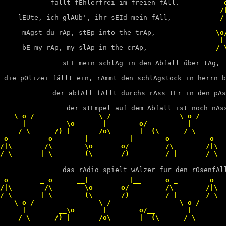
fällt fEhlerfrei im freien fAll.
           o
                                                       /|
lEUte, ich glAUb', ihr sEId mein fAll,
            / 
mAgst du rAp, stEp into the trAp,
               \o/
                                                       | 
bE my rAp, my slAp in the crAp,
                 / \
sEI mein schlAg in den Abfall über tAg,

 die pOlizei fällt ein, rAmmt den schlAgstock in herrn b
             der abfAll fÄllt durchs rAss tEr in den pAs
                 der stEmpel auf dem Abfall ist noch nAs
    \ o /                \ /                 \ o /       
      |        __\o       |        o/__        |         
     / \      /) |       /o\       |  (\      / \        
 o        _ o      __|          |__      o _        o   
/|\        /\        \o       o/         /\        /|\  
/ \       | \        (\       /)         / |       / \  
das rAdio spielt wAlzer für den rOsenfAl
 o        _ o      __|          |__      o _        o   
/|\        /\        \o       o/         /\        /|\  
/ \       | \        (\       /)         / |       / \  
    \ o /                \ /                 \ o /       
      |        __\o       |        o/__        |         
     / \      /) |       /o\       |  (\      / \        