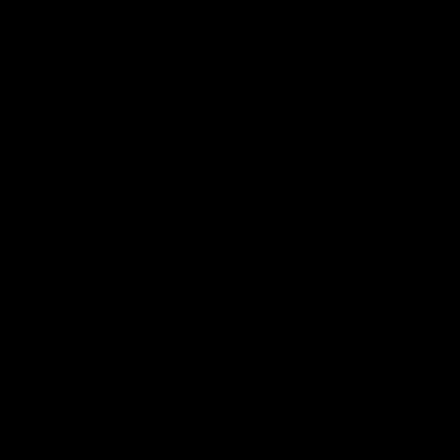
       
       
       
       
       
       
       
       
       
       
       
       
       
       
       
       
       
       
       
       
       
       
       
       
       
 
 
 