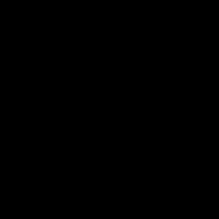
       

       

       

       

       

       

       

       

       

       

       

       

       

       

       

       

       

       

       

       

       

       

       
