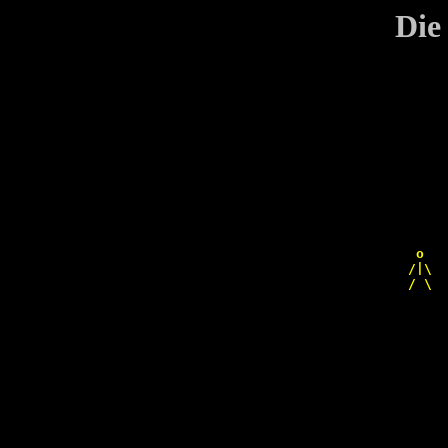
Die
 
 
 
 
   o   
  /|\  
  / \  
       
       
       
       
       
       
       
       