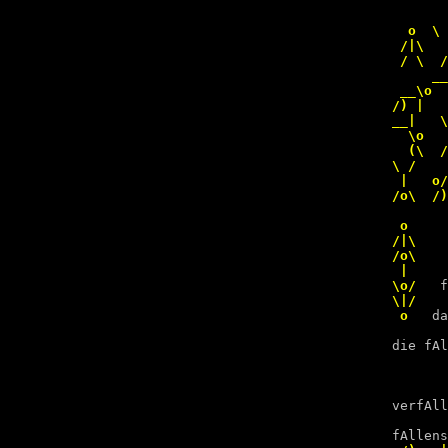
       
  o  \ 
 /|\   
 / \  /
     __
 __\o  
/) |   
__|   \
  \o   
  (\  /
\ /    
 |   o/
/o\  /)
 o     
/|\    
/o\    
 |     
\o/  
\|/    
 o   
da
die fAl
verfAll
fAllens